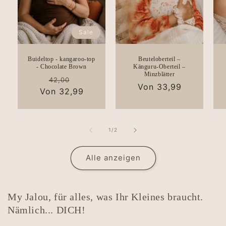
Sale
Buideltop - kangaroo-top
Beuteloberteil –
- Chocolate Brown
Känguru-Oberteil –
Minzblätter
Normaler
Verkaufspreis
42,00
Normaler
Von 33,99
Von 32,99
Preis
Preis
von
1
/
2
Alle anzeigen
My Jalou, für alles, was Ihr Kleines braucht.
Nämlich... DICH!