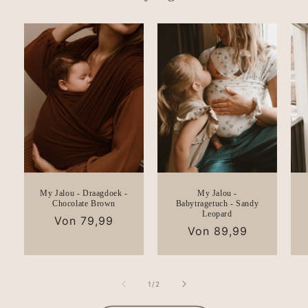
My Jalou - Draagdoek -
My Jalou -
Chocolate Brown
Babytragetuch - Sandy
Leopard
Normaler
Von 79,99
Normaler
Von 89,99
Preis
Preis
von
1
/
2